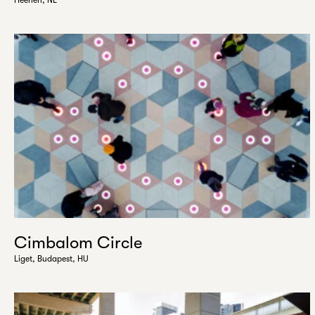
Heerlen, NL
Cimbalom Circle
Liget, Budapest, HU